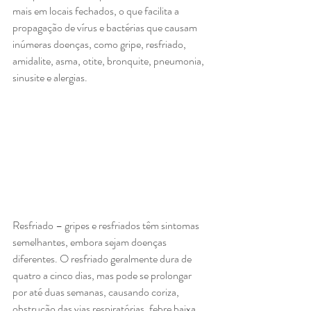
mais em locais fechados, o que facilita a 
propagação de vírus e bactérias que causam 
inúmeras doenças, como gripe, resfriado, 
amidalite, asma, otite, bronquite, pneumonia, 
sinusite e alergias. 
Resfriado – gripes e resfriados têm sintomas 
semelhantes, embora sejam doenças 
diferentes. O resfriado geralmente dura de 
quatro a cinco dias, mas pode se prolongar 
por até duas semanas, causando coriza, 
obstrução das vias respiratórias, febre baixa, 