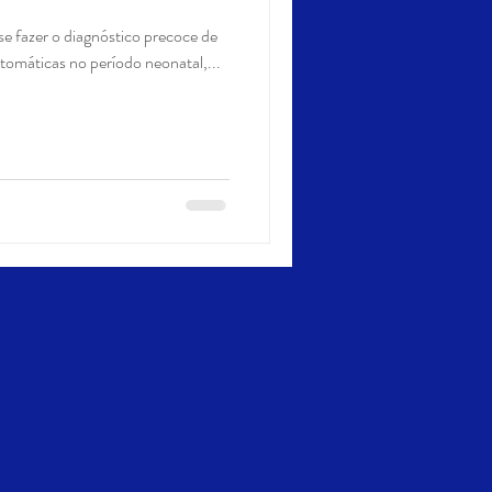
e fazer o diagnóstico precoce de
tomáticas no período neonatal,...