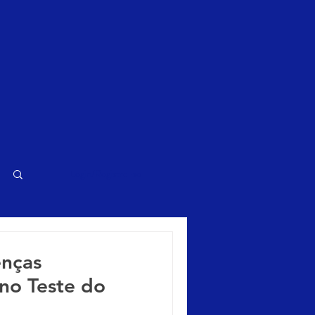
Login/Registre-se
enças
no Teste do