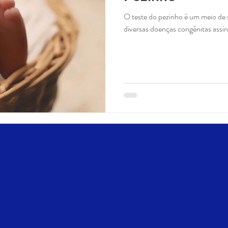
O teste do pezinho é um meio de s
diversas doenças congênitas assin