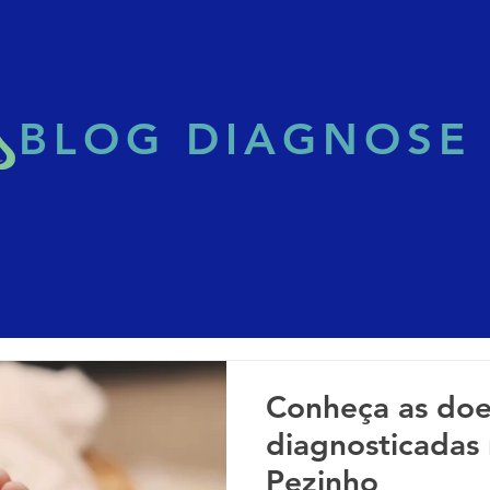
BLOG DIAGNOSE
Conheça as do
diagnosticadas 
Pezinho